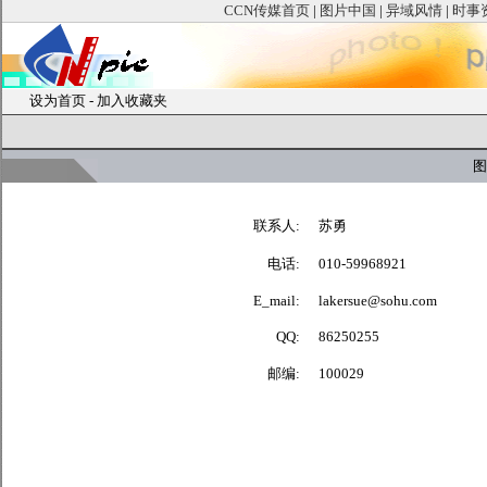
CCN传媒首页
|
图片中国
|
异域风情
|
时事
设为首页
-
加入收藏夹
图
联系人:
苏勇
电话:
010-59968921
E_mail:
lakersue@sohu.com
QQ:
86250255
邮编:
100029