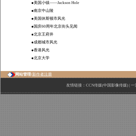
●
美国小镇——Jackson Hole
●
南京中山陵
●
美国休斯顿市风光
●
国庆60周年北京街头见闻
●
北京王府井
●
成都城市风光
●
香港风光
●
北京大学
网站管理/
新作者注册
友情链接：
CCN传媒(中国影像传媒)
|
一