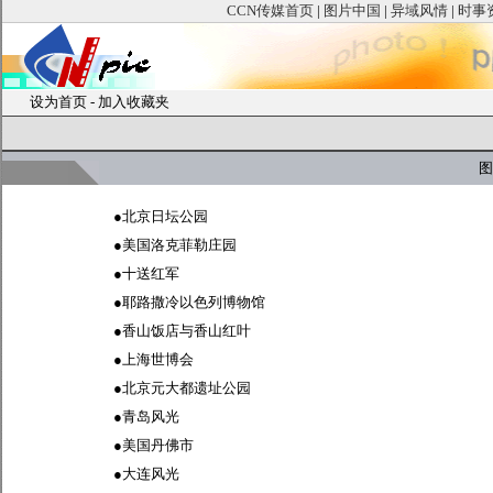
CCN传媒首页
|
图片中国
|
异域风情
|
时事
设为首页
-
加入收藏夹
图
●
北京日坛公园
●
美国洛克菲勒庄园
●
十送红军
●
耶路撒冷以色列博物馆
●
香山饭店与香山红叶
●
上海世博会
●
北京元大都遗址公园
●
青岛风光
●
美国丹佛市
●
大连风光