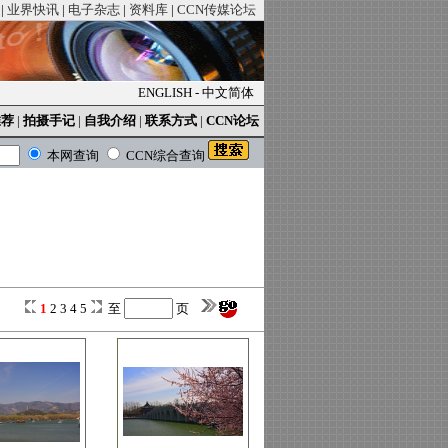
|
业界快讯
|
电子杂志
|
资料库
|
CCN传媒论坛
ENGLISH
-
中文简体
推荐
|
拍摄手记
|
自我介绍
|
联系方式
|
CCN论坛
本网查询
CCN综合查询
1
2
3
4
5
至
页