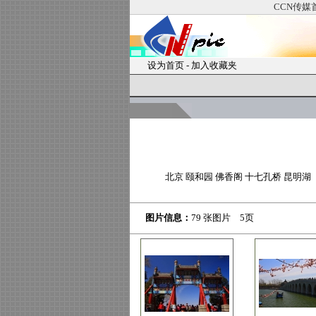
CCN传媒
设为首页
-
加入收藏夹
北京 颐和园 佛香阁 十七孔桥 昆明湖
图片信息：
79 张图片 5页