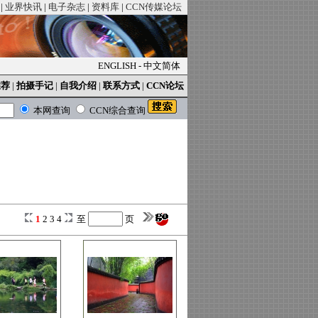
|
业界快讯
|
电子杂志
|
资料库
|
CCN传媒论坛
ENGLISH
-
中文简体
推荐
|
拍摄手记
|
自我介绍
|
联系方式
|
CCN论坛
本网查询
CCN综合查询
1
2
3
4
至
页