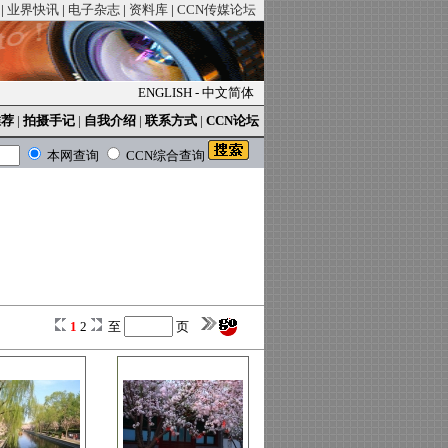
|
业界快讯
|
电子杂志
|
资料库
|
CCN传媒论坛
ENGLISH
-
中文简体
推荐
|
拍摄手记
|
自我介绍
|
联系方式
|
CCN论坛
本网查询
CCN综合查询
1
2
至
页