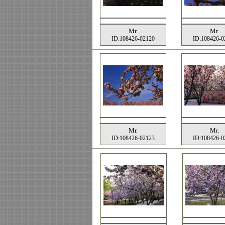
Mr.
Mr.
ID:108426-02120
ID:108426-0
Mr.
Mr.
ID:108426-02123
ID:108426-0