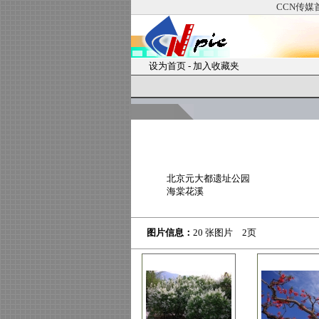
CCN传媒
设为首页
-
加入收藏夹
北京元大都遗址公园
海棠花溪
图片信息：
20 张图片 2页