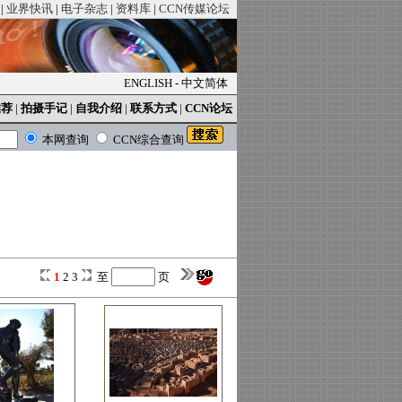
|
业界快讯
|
电子杂志
|
资料库
|
CCN传媒论坛
ENGLISH
-
中文简体
推荐
|
拍摄手记
|
自我介绍
|
联系方式
|
CCN论坛
本网查询
CCN综合查询
1
2
3
至
页