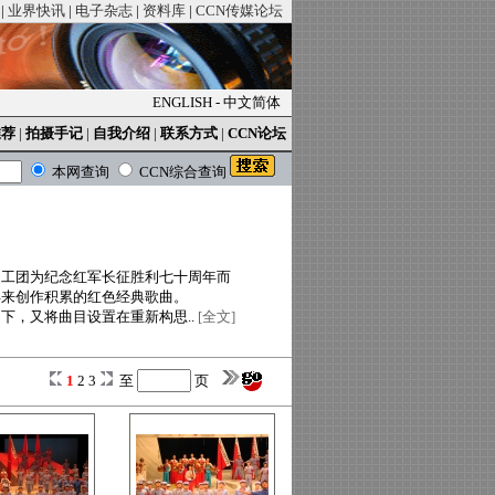
|
业界快讯
|
电子杂志
|
资料库
|
CCN传媒论坛
ENGLISH
-
中文简体
推荐
|
拍摄手记
|
自我介绍
|
联系方式
|
CCN论坛
本网查询
CCN综合查询
文工团为纪念红军长征胜利七十周年而
年来创作积累的红色经典歌曲。
下，又将曲目设置在重新构思..
[全文]
1
2
3
至
页