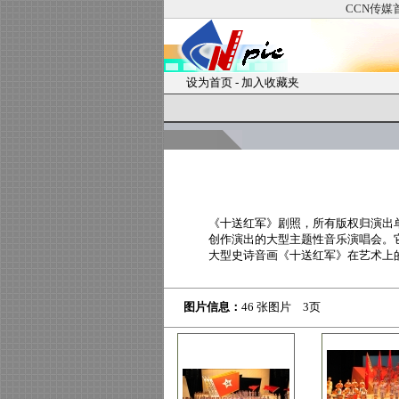
CCN传媒
设为首页
-
加入收藏夹
《十送红军》剧照，所有版权归演出
创作演出的大型主题性音乐演唱会。
大型史诗音画《十送红军》在艺术上
图片信息：
46 张图片 3页