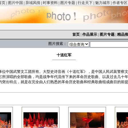
首页
|
图片中国
|
异域风情
|
时事资料
|
图片专题
|
行走天下
|
魅力城市
|
作者专区
首页
|
作品展示
|
图片专题
|
精品
图片搜索：
十送红军
单位中国武警文工团所有。大型史诗音画《十送红军》，是中国人民武装警察
它所演唱的全部歌曲，均是战争年代流传下来的革命历史歌曲、以及过去几十
的突出特点，就是在完全由人们熟悉的革命历史歌曲和经典歌曲组成曲目的前提