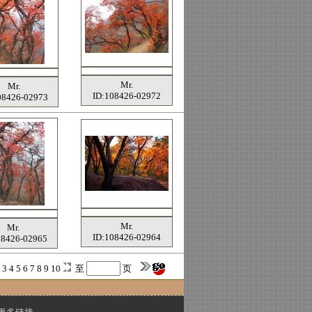
Mr.
Mr.
ID:108426-02972
08426-02973
Mr.
Mr.
ID:108426-02964
08426-02965
2
3
4
5
6
7
8
9
10
至
页