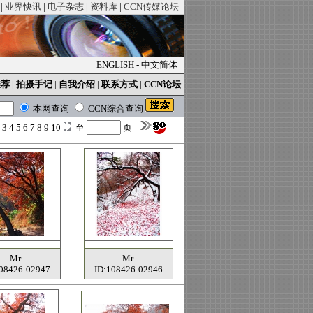
|
业界快讯
|
电子杂志
|
资料库
|
CCN传媒论坛
ENGLISH
-
中文简体
推荐
|
拍摄手记
|
自我介绍
|
联系方式
|
CCN论坛
本网查询
CCN综合查询
2
3
4
5
6
7
8
9
10
至
页
Mr.
Mr.
108426-02947
ID:108426-02946