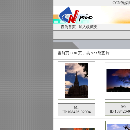
CCN传媒
设为首页
-
加入收藏夹
当前页
1/30 页， 共
523
张图片
Mr.
Mr.
ID:108426-
ID:108426-02904