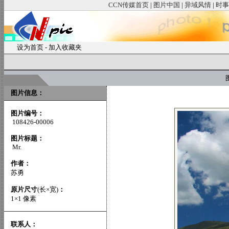
CCN传媒首页
|
图片中国
|
异域风情
|
时事
设为首页
-
加入收藏夹
图
图片信息：
图片编号：
108426-00006
图片标题：
Mr.
作者：
苏勇
原片尺寸
(长×宽)
：
1×1 像素
联系人：