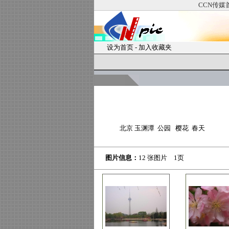
CCN传媒
设为首页
-
加入收藏夹
北京 玉渊潭 公园 樱花 春天
图片信息：
12 张图片 1页