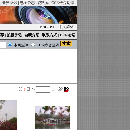
|
业界快讯
|
电子杂志
|
资料库
|
CCN传媒论坛
ENGLISH
-
中文简体
推荐
|
拍摄手记
|
自我介绍
|
联系方式
|
CCN论坛
本网查询
CCN综合查询
1
至
页