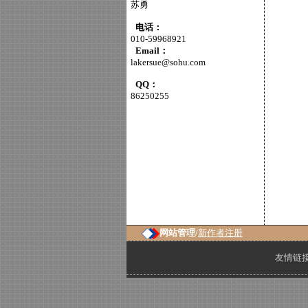
苏勇
电话：
010-59968921
Email：
lakersue@sohu.com
QQ：
86250255
网站管理/
新作者注册
友情链