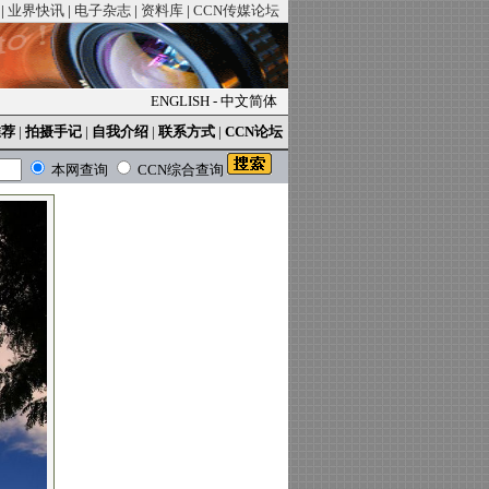
|
业界快讯
|
电子杂志
|
资料库
|
CCN传媒论坛
ENGLISH
-
中文简体
推荐
|
拍摄手记
|
自我介绍
|
联系方式
|
CCN论坛
本网查询
CCN综合查询