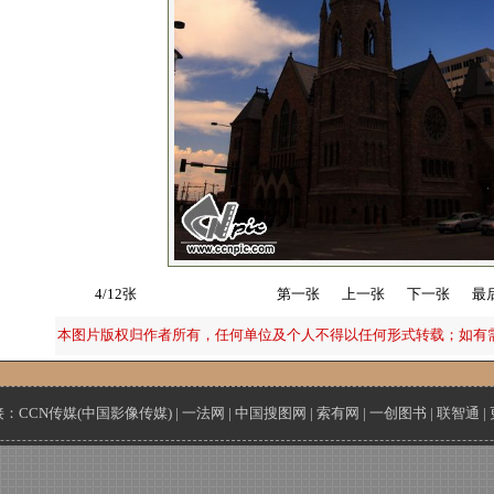
4/12张
第一张
上一张
下一张
最
本图片版权归作者所有，任何单位及个人不得以任何形式转载；如有
接：
CCN传媒(中国影像传媒)
|
一法网
|
中国搜图网
|
索有网
|
一创图书
|
联智通
|